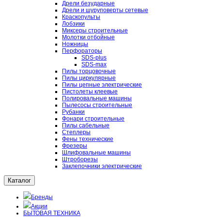
Дрели безударные
Дрели и шуруповерты сетевые
Краскопульты
Лобзики
Миксеры строительные
Молотки отбойные
Ножницы
Перфораторы
SDS-plus
SDS-max
Пилы торцовочные
Пилы циркулярные
Пилы цепные электрические
Пистолеты клеевые
Полировальные машины
Пылесосы строительные
Рубанки
Фонари строительные
Пилы сабельные
Степлеры
Фены технические
Фрезеры
Шлифовальные машины
Штроборезы
Заклепочники электрические
Каталог
Бренды
Акции
БЫТОВАЯ ТЕХНИКА