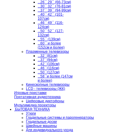
...26`` 29`` (66-73см)
...30`` 32`` (76-81см)
...37`` 39`` (94-99см)
...40`` 42`` (101-
107см)
...46`` 49`` (116-
124см)
...50`` 52`` (127-
132см)
...55`` (139см)
...60`` и более
(152см и более)
Плазменные телевизоры
...32``(81см)
...37``(94см)
...42``(106см)
...46``(116см)
...50``(127см)
...58``и более (147см
и более)
Кинескопные телевизоры
LCD - телевизоры (ЖК)
Игровые приставки
Портативная аудиотехника
Цифровые диктофоны
Мультимедиа проекторы
БЫТОВАЯ ТЕХНИКА
Утюги
Гладильные системы и парогенераторы
Гладильные доски
Швейные машины
Для индивидуального ухода