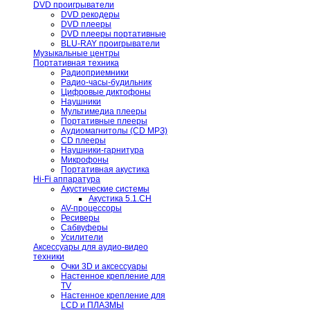
DVD проигрыватели
DVD рекодеры
DVD плееры
DVD плееры портативные
BLU-RAY проигрыватели
Музыкальные центры
Портативная техника
Радиоприемники
Радио-часы-будильник
Цифровые диктофоны
Наушники
Мультимедиа плееры
Портативные плееры
Аудиомагнитолы (CD МРЗ)
CD плееры
Наушники-гарнитура
Микрофоны
Портативная акустика
Hi-Fi аппаратура
Акустические системы
Акустика 5.1.CH
AV-процессоры
Ресиверы
Сабвуферы
Усилители
Аксессуары для аудио-видео
техники
Очки 3D и аксессуары
Настенное крепление для
TV
Настенное крепление для
LCD и ПЛАЗМЫ