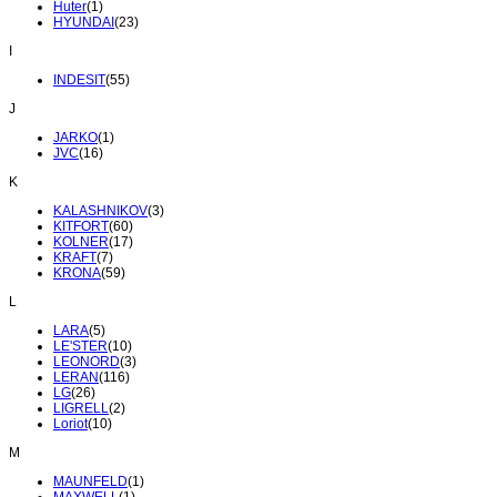
Huter
(1)
HYUNDAI
(23)
I
INDESIT
(55)
J
JARKO
(1)
JVC
(16)
K
KALASHNIKOV
(3)
KITFORT
(60)
KOLNER
(17)
KRAFT
(7)
KRONA
(59)
L
LARA
(5)
LE'STER
(10)
LEONORD
(3)
LERAN
(116)
LG
(26)
LIGRELL
(2)
Loriot
(10)
M
MAUNFELD
(1)
MAXWELL
(1)