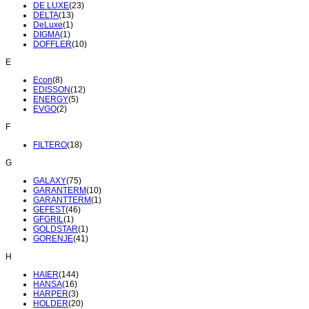
DE LUXE
(23)
DELTA
(13)
DeLuxe
(1)
DIGMA
(1)
DOFFLER
(10)
E
Econ
(8)
EDISSON
(12)
ENERGY
(5)
EVGO
(2)
F
FILTERO
(18)
G
GALAXY
(75)
GARANTERM
(10)
GARANTTERM
(1)
GEFEST
(46)
GFGRIL
(1)
GOLDSTAR
(1)
GORENJE
(41)
H
HAIER
(144)
HANSA
(16)
HARPER
(3)
HOLDER
(20)