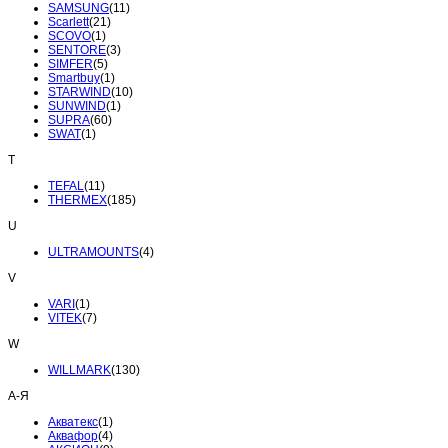
SAMSUNG
(11)
Scarlett
(21)
SCOVO
(1)
SENTORE
(3)
SIMFER
(5)
Smartbuy
(1)
STARWIND
(10)
SUNWIND
(1)
SUPRA
(60)
SWAT
(1)
T
TEFAL
(11)
THERMEX
(185)
U
ULTRAMOUNTS
(4)
V
VARI
(1)
VITEK
(7)
W
WILLMARK
(130)
А-Я
Акватекс
(1)
Аквафор
(4)