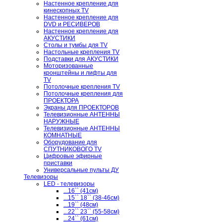
Настенное крепление для
кинескопных TV
Настенное крепление для
DVD и РЕСИВЕРОВ
Настенное крепление для
АКУСТИКИ
Столы и тумбы для TV
Настольные крепления TV
Подставки для АКУСТИКИ
Моторизованные
кронштейны и лифты для
TV
Потолочные крепления TV
Потолочные крепления для
ПРОЕКТОРА
Экраны для ПРОЕКТОРОВ
Телевизионные АНТЕННЫ
НАРУЖНЫЕ
Телевизионные АНТЕННЫ
КОМНАТНЫЕ
Оборудование для
СПУТНИКОВОГО TV
Цифровые эфирные
приставки
Универсальные пульты ДУ
Телевизоры
LED - телевизоры
...16`` (41см)
...15`` 18`` (38-46см)
...19`` (48см)
...22`` 23`` (55-58см)
...24`` (61см)