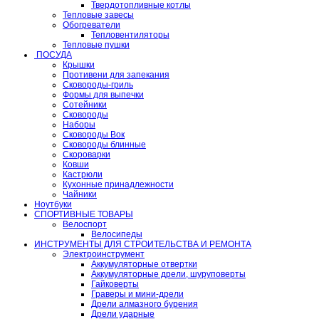
Твердотопливные котлы
Тепловые завесы
Обогреватели
Тепловентиляторы
Тепловые пушки
ПОСУДА
Крышки
Противени для запекания
Сковороды-гриль
Формы для выпечки
Сотейники
Сковороды
Наборы
Сковороды Вок
Сковороды блинные
Скороварки
Ковши
Кастрюли
Кухонные принадлежности
Чайники
Ноутбуки
СПОРТИВНЫЕ ТОВАРЫ
Велоспорт
Велосипеды
ИНСТРУМЕНТЫ ДЛЯ СТРОИТЕЛЬСТВА И РЕМОНТА
Электроинструмент
Аккумуляторные отвертки
Аккумуляторные дрели, шуруповерты
Гайковерты
Граверы и мини-дрели
Дрели алмазного бурения
Дрели ударные