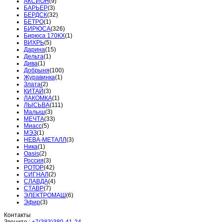
АКСИОН
(9)
БАРЬЕР
(3)
БЕРДСК
(32)
БЕТРО
(1)
БИРЮСА
(326)
Бирюса 170КХ
(1)
ВИХРЬ
(5)
Дарина
(15)
Дельта
(1)
Дива
(1)
Добрыня
(100)
Журавинка
(1)
Злата
(2)
КИТАЙ
(3)
ЛАКОМКА
(1)
ЛЫСЬВА
(111)
Малыш
(3)
МЕЧТА
(33)
Миасс
(5)
МЭЗ
(1)
НЕВА-МЕТАЛЛ
(3)
Ника
(1)
Оasis
(2)
Россия
(3)
РОТОР
(42)
СИГНАЛ
(2)
СЛАВДА
(4)
СТАВР
(7)
ЭЛЕКТРОМАШ
(6)
Эфир
(3)
Контакты
Звоните :
+7(383)380-41-24