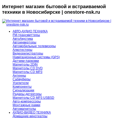
Интернет магазин бытовой и встраиваемой
техники в Новосибирске | onestore-nsk.ru
АВТО-АУДИО ТЕХНИКА
FM-трансмиттеры
АвтоАкустика
Автоинверторы
Автомобильные телевизоры
Алкотестеры
Видеорегистраторы
Навигационные системы (GPS)
Датчики парковки
Магнитолы 2DIN
Магнитолы CD DVD
Магнитолы CD MP3
Антенны
Сабвуферы
Усилители
Компоненты
Сигнализации
Радары-детекторы
Магнитолы CD MP3 USBSD
Авто-компрессоры
Монтажные рамки
Автомагнитолы
АУДИО-ВИДЕО ТЕХНИКА
Домашние кинотеатры