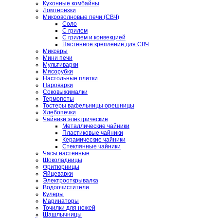
Кухонные комбайны
Ломтерезки
Микроволновые печи (СВЧ)
Соло
С грилем
С грилем и конвекцией
Настенное крепление для СВЧ
Миксеры
Мини печи
Мультиварки
Мясорубки
Настольные плитки
Пароварки
Соковыжималки
Термопоты
Тостеры вафельницы орешницы
Хлебопечки
Чайники электрические
Металлические чайники
Пластиковые чайники
Керамические чайники
Стеклянные чайники
Часы настенные
Шоколадницы
Фритюрницы
Яйцеварки
Электрооткрывалка
Водоочистители
Кулеры
Маринаторы
Точилки для ножей
Шашлычницы