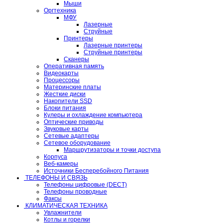
Мыши
Оргтехника
МФУ
Лазерные
Струйные
Принтеры
Лазерные принтеры
Струйные принтеры
Сканеры
Оперативная память
Видеокарты
Процессоры
Материнские платы
Жесткие диски
Накопители SSD
Блоки питания
Кулеры и охлаждение компьютера
Оптические приводы
Звуковые карты
Сетевые адаптеры
Сетевое оборудование
Маршрутизаторы и точки доступа
Корпуса
Веб-камеры
Источники Бесперебойного Питания
ТЕЛЕФОНЫ И СВЯЗЬ
Телефоны цифровые (DECT)
Телефоны проводные
Факсы
КЛИМАТИЧЕСКАЯ ТЕХНИКА
Увлажнители
Котлы и горелки