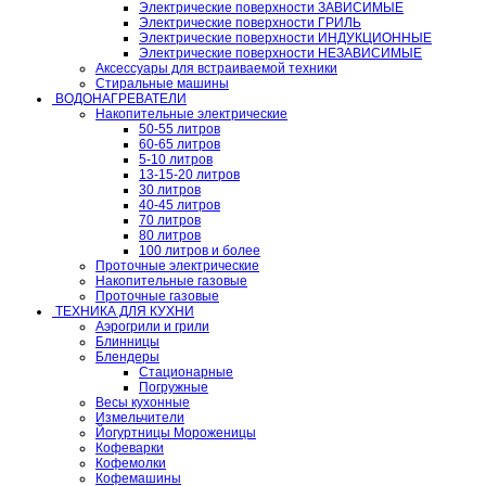
Электрические поверхности ЗАВИСИМЫЕ
Электрические поверхности ГРИЛЬ
Электрические поверхности ИНДУКЦИОННЫЕ
Электрические поверхности НЕЗАВИСИМЫЕ
Аксессуары для встраиваемой техники
Стиральные машины
ВОДОНАГРЕВАТЕЛИ
Накопительные электрические
50-55 литров
60-65 литров
5-10 литров
13-15-20 литров
30 литров
40-45 литров
70 литров
80 литров
100 литров и более
Проточные электрические
Накопительные газовые
Проточные газовые
ТЕХНИКА ДЛЯ КУХНИ
Аэрогрили и грили
Блинницы
Блендеры
Стационарные
Погружные
Весы кухонные
Измельчители
Йогуртницы Мороженицы
Кофеварки
Кофемолки
Кофемашины