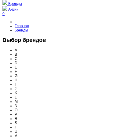
Бренды
Акции
0
Главная
бренды
Выбор брендов
A
B
C
D
E
F
G
H
I
J
K
L
M
N
O
P
R
S
T
U
V