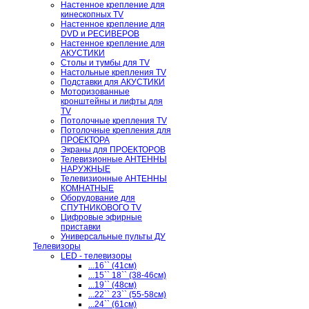
Настенное крепление для
кинескопных TV
Настенное крепление для
DVD и РЕСИВЕРОВ
Настенное крепление для
АКУСТИКИ
Столы и тумбы для TV
Настольные крепления TV
Подставки для АКУСТИКИ
Моторизованные
кронштейны и лифты для
TV
Потолочные крепления TV
Потолочные крепления для
ПРОЕКТОРА
Экраны для ПРОЕКТОРОВ
Телевизионные АНТЕННЫ
НАРУЖНЫЕ
Телевизионные АНТЕННЫ
КОМНАТНЫЕ
Оборудование для
СПУТНИКОВОГО TV
Цифровые эфирные
приставки
Универсальные пульты ДУ
Телевизоры
LED - телевизоры
...16`` (41см)
...15`` 18`` (38-46см)
...19`` (48см)
...22`` 23`` (55-58см)
...24`` (61см)