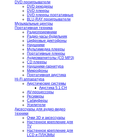
DVD проигрыватели
DVD рекодеры
DVD плееры
DVD плееры портативные
BLU-RAY проигрыватели
Музыкальные центры
Портативная техника
Радиоприемники
Радио-часы-будильник
Цифровые диктофоны
Наушники
Мультимедиа плееры
Портативные плееры
Аудиомагнитолы (CD МРЗ)
CD плееры
Наушники-гарнитура
Микрофоны
Портативная акустика
Hi-Fi аппаратура
Акустические системы
Акустика 5.1.CH
AV-процессоры
Ресиверы
Сабвуферы
Усилители
Аксессуары для аудио-видео
техники
Очки 3D и аксессуары
Настенное крепление для
TV
Настенное крепление для
LCD и ПЛАЗМЫ