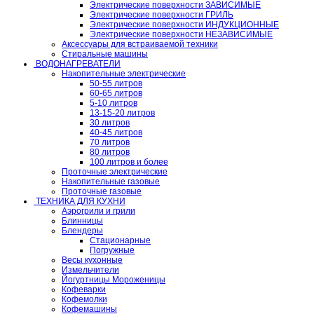
Электрические поверхности ЗАВИСИМЫЕ
Электрические поверхности ГРИЛЬ
Электрические поверхности ИНДУКЦИОННЫЕ
Электрические поверхности НЕЗАВИСИМЫЕ
Аксессуары для встраиваемой техники
Стиральные машины
ВОДОНАГРЕВАТЕЛИ
Накопительные электрические
50-55 литров
60-65 литров
5-10 литров
13-15-20 литров
30 литров
40-45 литров
70 литров
80 литров
100 литров и более
Проточные электрические
Накопительные газовые
Проточные газовые
ТЕХНИКА ДЛЯ КУХНИ
Аэрогрили и грили
Блинницы
Блендеры
Стационарные
Погружные
Весы кухонные
Измельчители
Йогуртницы Мороженицы
Кофеварки
Кофемолки
Кофемашины