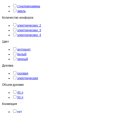
стеклокерамика
эмаль
Количество конфорок
электрических: 2
электрических: 3
электрических: 4
Цвет
антрацит
белый
черный
Духовка
газовая
электрическая
Объем духовки
45 л
50 л
Конвекция
нет