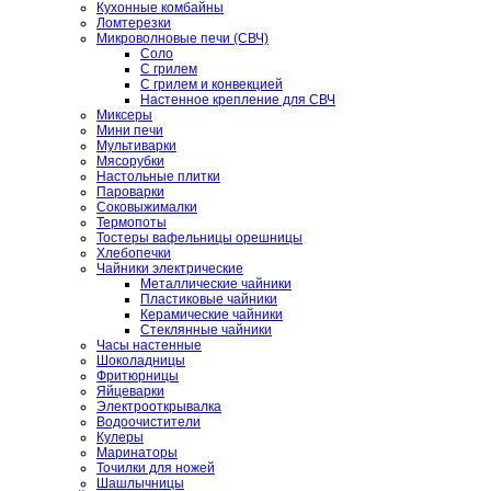
Кухонные комбайны
Ломтерезки
Микроволновые печи (СВЧ)
Соло
С грилем
С грилем и конвекцией
Настенное крепление для СВЧ
Миксеры
Мини печи
Мультиварки
Мясорубки
Настольные плитки
Пароварки
Соковыжималки
Термопоты
Тостеры вафельницы орешницы
Хлебопечки
Чайники электрические
Металлические чайники
Пластиковые чайники
Керамические чайники
Стеклянные чайники
Часы настенные
Шоколадницы
Фритюрницы
Яйцеварки
Электрооткрывалка
Водоочистители
Кулеры
Маринаторы
Точилки для ножей
Шашлычницы