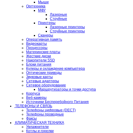
Мыши
Оргтехника
МФУ
Лазерные
Струйные
Принтеры
Лазерные принтеры
Струйные принтеры
Сканеры
Оперативная память
Видеокарты
Процессоры
Материнские платы
Жесткие диски
Накопители SSD
Блоки питания
Кулеры и охлаждение компьютера
Оптические приводы
Звуковые карты
Сетевые адаптеры
Сетевое оборудование
Маршрутизаторы и точки доступа
Корпуса
Веб-камеры
Источники Бесперебойного Питания
ТЕЛЕФОНЫ И СВЯЗЬ
Телефоны цифровые (DECT)
Телефоны проводные
Факсы
КЛИМАТИЧЕСКАЯ ТЕХНИКА
Увлажнители
Котлы и горелки