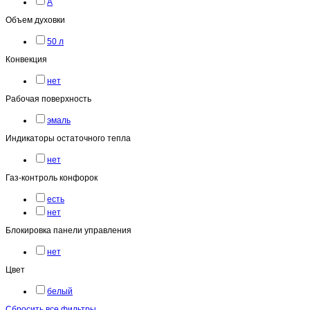
A
Объем духовки
50 л
Конвекция
нет
Рабочая поверхность
эмаль
Индикаторы остаточного тепла
нет
Газ-контроль конфорок
есть
нет
Блокировка панели управления
нет
Цвет
белый
Сбросить все фильтры