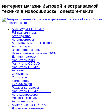
Интернет магазин бытовой и встраиваемой
техники в Новосибирске | onestore-nsk.ru
АВТО-АУДИО ТЕХНИКА
FM-трансмиттеры
АвтоАкустика
Автоинверторы
Автомобильные телевизоры
Алкотестеры
Видеорегистраторы
Навигационные системы (GPS)
Датчики парковки
Магнитолы 2DIN
Магнитолы CD DVD
Магнитолы CD MP3
Антенны
Сабвуферы
Усилители
Компоненты
Сигнализации
Радары-детекторы
Магнитолы CD MP3 USBSD
Авто-компрессоры
Монтажные рамки
Автомагнитолы
АУДИО-ВИДЕО ТЕХНИКА
Домашние кинотеатры