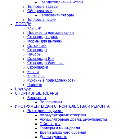
Твердотопливные котлы
Тепловые завесы
Обогреватели
Тепловентиляторы
Тепловые пушки
ПОСУДА
Крышки
Противени для запекания
Сковороды-гриль
Формы для выпечки
Сотейники
Сковороды
Наборы
Сковороды Вок
Сковороды блинные
Скороварки
Ковши
Кастрюли
Кухонные принадлежности
Чайники
Ноутбуки
СПОРТИВНЫЕ ТОВАРЫ
Велоспорт
Велосипеды
ИНСТРУМЕНТЫ ДЛЯ СТРОИТЕЛЬСТВА И РЕМОНТА
Электроинструмент
Аккумуляторные отвертки
Аккумуляторные дрели, шуруповерты
Гайковерты
Граверы и мини-дрели
Дрели алмазного бурения
Дрели ударные