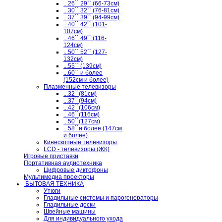
...26`` 29`` (66-73см)
...30`` 32`` (76-81см)
...37`` 39`` (94-99см)
...40`` 42`` (101-
107см)
...46`` 49`` (116-
124см)
...50`` 52`` (127-
132см)
...55`` (139см)
...60`` и более
(152см и более)
Плазменные телевизоры
...32``(81см)
...37``(94см)
...42``(106см)
...46``(116см)
...50``(127см)
...58``и более (147см
и более)
Кинескопные телевизоры
LCD - телевизоры (ЖК)
Игровые приставки
Портативная аудиотехника
Цифровые диктофоны
Мультимедиа проекторы
БЫТОВАЯ ТЕХНИКА
Утюги
Гладильные системы и парогенераторы
Гладильные доски
Швейные машины
Для индивидуального ухода