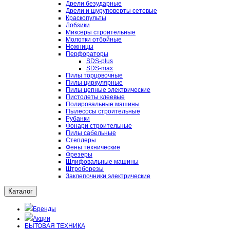
Дрели безударные
Дрели и шуруповерты сетевые
Краскопульты
Лобзики
Миксеры строительные
Молотки отбойные
Ножницы
Перфораторы
SDS-plus
SDS-max
Пилы торцовочные
Пилы циркулярные
Пилы цепные электрические
Пистолеты клеевые
Полировальные машины
Пылесосы строительные
Рубанки
Фонари строительные
Пилы сабельные
Степлеры
Фены технические
Фрезеры
Шлифовальные машины
Штроборезы
Заклепочники электрические
Каталог
Бренды
Акции
БЫТОВАЯ ТЕХНИКА