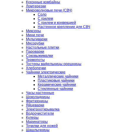
Кухонные комбайны
Ломтерезки
Микроволновые печи (СВЧ)
Соло
С грилем
С грилем и конвекцией
Настенное крепление для СВЧ
Миксеры
Мини печи
Мультиварки
Мясорубки
Настольные плитки
Пароварки
Соковыжималки
Термопоты
Тостеры вафельницы орешницы
Хлебопечки
Чайники электрические
Металлические чайники
Пластиковые чайники
Керамические чайники
Стеклянные чайники
Часы настенные
Шоколадницы
Фритюрницы
Яйцеварки
Электрооткрывалка
Водоочистители
Кулеры
Маринаторы
Точилки для ножей
Шашлычницы