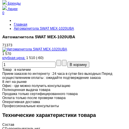
Бренды
Акции
0
Главная
Автомагнитола SWAT MEX-1020UBA
Автомагнитола SWAT MEX-1020UBA
71373
1 570
клубная цена:
1 510
(-60
)
Товар : в наличии
Прием заказов по интернету :
24 часа в сутки без выходных
Перед
осуществлением оплаты :
ожидайте подтверждение заказа
8 лет на рынке
Офис - где можно получить консультацию
Полноценная выдача товара
Продажа только сертифицированного товара
Оплата только после проверки товара
Оперативная доставка
Профессиональные консультанты
Технические характеристики товара
Состав
CD-проигрыватель
нет