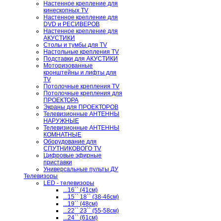
Настенное крепление для
кинескопных TV
Настенное крепление для
DVD и РЕСИВЕРОВ
Настенное крепление для
АКУСТИКИ
Столы и тумбы для TV
Настольные крепления TV
Подставки для АКУСТИКИ
Моторизованные
кронштейны и лифты для
TV
Потолочные крепления TV
Потолочные крепления для
ПРОЕКТОРА
Экраны для ПРОЕКТОРОВ
Телевизионные АНТЕННЫ
НАРУЖНЫЕ
Телевизионные АНТЕННЫ
КОМНАТНЫЕ
Оборудование для
СПУТНИКОВОГО TV
Цифровые эфирные
приставки
Универсальные пульты ДУ
Телевизоры
LED - телевизоры
...16`` (41см)
...15`` 18`` (38-46см)
...19`` (48см)
...22`` 23`` (55-58см)
...24`` (61см)