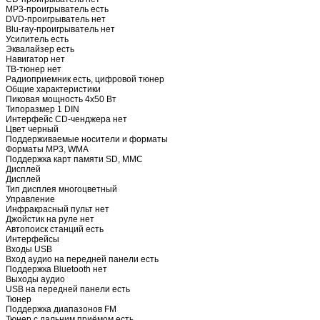
MP3-проигрыватель
есть
DVD-проигрыватель
нет
Blu-ray-проигрыватель
нет
Усилитель
есть
Эквалайзер
есть
Навигатор
нет
ТВ-тюнер
нет
Радиоприемник
есть, цифровой тюнер
Общие характеристики
Пиковая мощность
4x50 Вт
Типоразмер
1 DIN
Интерфейс CD-ченджера
нет
Цвет
черный
Поддерживаемые носители и форматы
Форматы
MP3, WMA
Поддержка карт памяти
SD, MMC
Дисплей
Дисплей
Тип дисплея
многоцветный
Управление
Инфракрасный пульт
нет
Джойстик на руле
нет
Автопоиск станций
есть
Интерфейсы
Входы
USB
Вход аудио на передней панели
есть
Поддержка Bluetooth
нет
Выходы
аудио
USB на передней панели
есть
Тюнер
Поддержка диапазонов
FM
Тюнер с дальним приёмом
есть