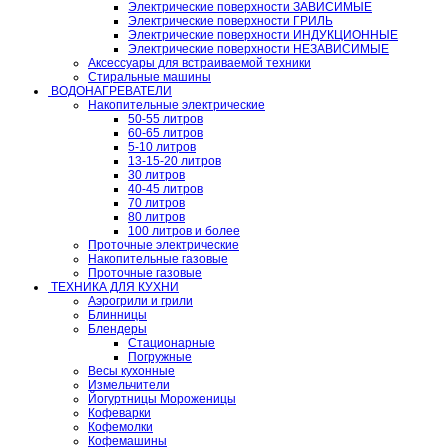
Электрические поверхности ЗАВИСИМЫЕ
Электрические поверхности ГРИЛЬ
Электрические поверхности ИНДУКЦИОННЫЕ
Электрические поверхности НЕЗАВИСИМЫЕ
Аксессуары для встраиваемой техники
Стиральные машины
ВОДОНАГРЕВАТЕЛИ
Накопительные электрические
50-55 литров
60-65 литров
5-10 литров
13-15-20 литров
30 литров
40-45 литров
70 литров
80 литров
100 литров и более
Проточные электрические
Накопительные газовые
Проточные газовые
ТЕХНИКА ДЛЯ КУХНИ
Аэрогрили и грили
Блинницы
Блендеры
Стационарные
Погружные
Весы кухонные
Измельчители
Йогуртницы Мороженицы
Кофеварки
Кофемолки
Кофемашины