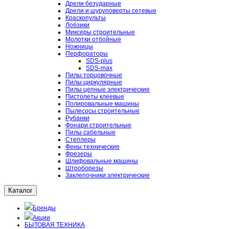
Дрели безударные
Дрели и шуруповерты сетевые
Краскопульты
Лобзики
Миксеры строительные
Молотки отбойные
Ножницы
Перфораторы
SDS-plus
SDS-max
Пилы торцовочные
Пилы циркулярные
Пилы цепные электрические
Пистолеты клеевые
Полировальные машины
Пылесосы строительные
Рубанки
Фонари строительные
Пилы сабельные
Степлеры
Фены технические
Фрезеры
Шлифовальные машины
Штроборезы
Заклепочники электрические
Каталог
Бренды
Акции
БЫТОВАЯ ТЕХНИКА