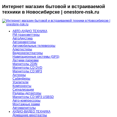
Интернет магазин бытовой и встраиваемой
техники в Новосибирске | onestore-nsk.ru
АВТО-АУДИО ТЕХНИКА
FM-трансмиттеры
АвтоАкустика
Автоинверторы
Автомобильные телевизоры
Алкотестеры
Видеорегистраторы
Навигационные системы (GPS)
Датчики парковки
Магнитолы 2DIN
Магнитолы CD DVD
Магнитолы CD MP3
Антенны
Сабвуферы
Усилители
Компоненты
Сигнализации
Радары-детекторы
Магнитолы CD MP3 USBSD
Авто-компрессоры
Монтажные рамки
Автомагнитолы
АУДИО-ВИДЕО ТЕХНИКА
Домашние кинотеатры