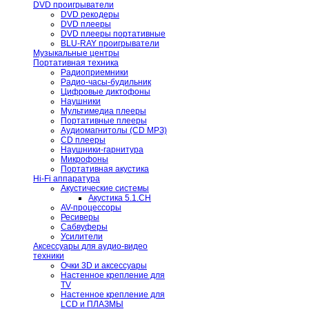
DVD проигрыватели
DVD рекодеры
DVD плееры
DVD плееры портативные
BLU-RAY проигрыватели
Музыкальные центры
Портативная техника
Радиоприемники
Радио-часы-будильник
Цифровые диктофоны
Наушники
Мультимедиа плееры
Портативные плееры
Аудиомагнитолы (CD МРЗ)
CD плееры
Наушники-гарнитура
Микрофоны
Портативная акустика
Hi-Fi аппаратура
Акустические системы
Акустика 5.1.CH
AV-процессоры
Ресиверы
Сабвуферы
Усилители
Аксессуары для аудио-видео
техники
Очки 3D и аксессуары
Настенное крепление для
TV
Настенное крепление для
LCD и ПЛАЗМЫ