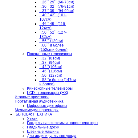
...26`` 29`` (66-73см)
...30`` 32`` (76-81см)
...37`` 39`` (94-99см)
...40`` 42`` (101-
107см)
...46`` 49`` (116-
124см)
...50`` 52`` (127-
132см)
...55`` (139см)
...60`` и более
(152см и более)
Плазменные телевизоры
...32``(81см)
...37``(94см)
...42``(106см)
...46``(116см)
...50``(127см)
...58``и более (147см
и более)
Кинескопные телевизоры
LCD - телевизоры (ЖК)
Игровые приставки
Портативная аудиотехника
Цифровые диктофоны
Мультимедиа проекторы
БЫТОВАЯ ТЕХНИКА
Утюги
Гладильные системы и парогенераторы
Гладильные доски
Швейные машины
Для индивидуального ухода