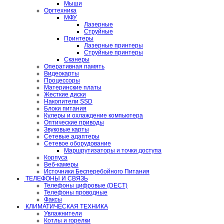
Мыши
Оргтехника
МФУ
Лазерные
Струйные
Принтеры
Лазерные принтеры
Струйные принтеры
Сканеры
Оперативная память
Видеокарты
Процессоры
Материнские платы
Жесткие диски
Накопители SSD
Блоки питания
Кулеры и охлаждение компьютера
Оптические приводы
Звуковые карты
Сетевые адаптеры
Сетевое оборудование
Маршрутизаторы и точки доступа
Корпуса
Веб-камеры
Источники Бесперебойного Питания
ТЕЛЕФОНЫ И СВЯЗЬ
Телефоны цифровые (DECT)
Телефоны проводные
Факсы
КЛИМАТИЧЕСКАЯ ТЕХНИКА
Увлажнители
Котлы и горелки