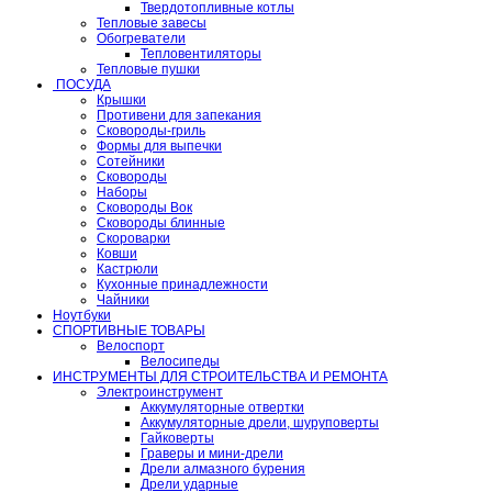
Твердотопливные котлы
Тепловые завесы
Обогреватели
Тепловентиляторы
Тепловые пушки
ПОСУДА
Крышки
Противени для запекания
Сковороды-гриль
Формы для выпечки
Сотейники
Сковороды
Наборы
Сковороды Вок
Сковороды блинные
Скороварки
Ковши
Кастрюли
Кухонные принадлежности
Чайники
Ноутбуки
СПОРТИВНЫЕ ТОВАРЫ
Велоспорт
Велосипеды
ИНСТРУМЕНТЫ ДЛЯ СТРОИТЕЛЬСТВА И РЕМОНТА
Электроинструмент
Аккумуляторные отвертки
Аккумуляторные дрели, шуруповерты
Гайковерты
Граверы и мини-дрели
Дрели алмазного бурения
Дрели ударные