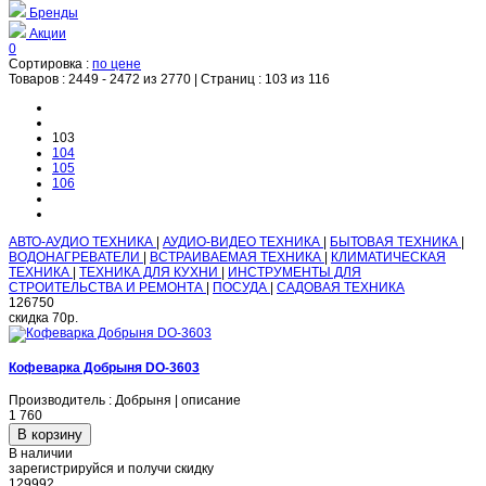
Бренды
Акции
0
Сортировка :
по цене
Товаров :
2449 - 2472 из 2770
|
Страниц :
103 из 116
103
104
105
106
АВТО-АУДИО ТЕХНИКА
|
АУДИО-ВИДЕО ТЕХНИКА
|
БЫТОВАЯ ТЕХНИКА
|
ВОДОНАГРЕВАТЕЛИ
|
ВСТРАИВАЕМАЯ ТЕХНИКА
|
КЛИМАТИЧЕСКАЯ
ТЕХНИКА
|
ТЕХНИКА ДЛЯ КУХНИ
|
ИНСТРУМЕНТЫ ДЛЯ
СТРОИТЕЛЬСТВА И РЕМОНТА
|
ПОСУДА
|
САДОВАЯ ТЕХНИКА
126750
скидка
70р.
Кофеварка Добрыня DO-3603
Производитель : Добрыня | описание
1 760
В наличии
зарегистрируйся и получи скидку
129992