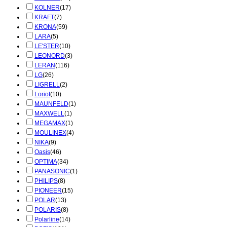
KOLNER
(17)
KRAFT
(7)
KRONA
(59)
LARA
(5)
LE'STER
(10)
LEONORD
(3)
LERAN
(116)
LG
(26)
LIGRELL
(2)
Loriot
(10)
MAUNFELD
(1)
MAXWELL
(1)
MEGAMAX
(1)
MOULINEX
(4)
NIKA
(9)
Oasis
(46)
OPTIMA
(34)
PANASONIC
(1)
PHILIPS
(8)
PIONEER
(15)
POLAR
(13)
POLARIS
(8)
Polarline
(14)