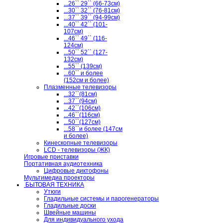
...26`` 29`` (66-73см)
...30`` 32`` (76-81см)
...37`` 39`` (94-99см)
...40`` 42`` (101-
107см)
...46`` 49`` (116-
124см)
...50`` 52`` (127-
132см)
...55`` (139см)
...60`` и более
(152см и более)
Плазменные телевизоры
...32``(81см)
...37``(94см)
...42``(106см)
...46``(116см)
...50``(127см)
...58``и более (147см
и более)
Кинескопные телевизоры
LCD - телевизоры (ЖК)
Игровые приставки
Портативная аудиотехника
Цифровые диктофоны
Мультимедиа проекторы
БЫТОВАЯ ТЕХНИКА
Утюги
Гладильные системы и парогенераторы
Гладильные доски
Швейные машины
Для индивидуального ухода