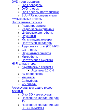
DVD проигрыватели
DVD рекодеры
DVD плееры
DVD плееры портативные
BLU-RAY проигрыватели
Музыкальные центры
Портативная техника
Радиоприемники
Радио-часы-будильник
Цифровые диктофоны
Наушники
Мультимедиа плееры
Портативные плееры
Аудиомагнитолы (CD МРЗ)
CD плееры
Наушники-гарнитура
Микрофоны
Портативная акустика
Hi-Fi аппаратура
Акустические системы
Акустика 5.1.CH
AV-процессоры
Ресиверы
Сабвуферы
Усилители
Аксессуары для аудио-видео
техники
Очки 3D и аксессуары
Настенное крепление для
TV
Настенное крепление для
LCD и ПЛАЗМЫ