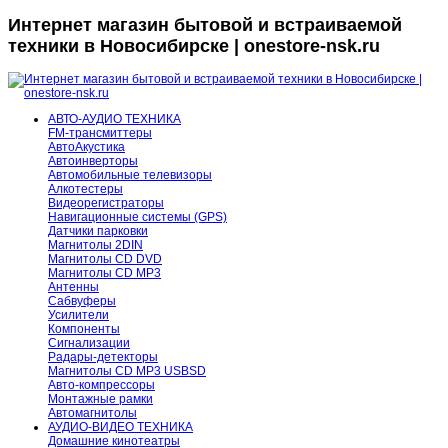
Интернет магазин бытовой и встраиваемой
техники в Новосибирске | onestore-nsk.ru
АВТО-АУДИО ТЕХНИКА
FM-трансмиттеры
АвтоАкустика
Автоинверторы
Автомобильные телевизоры
Алкотестеры
Видеорегистраторы
Навигационные системы (GPS)
Датчики парковки
Магнитолы 2DIN
Магнитолы CD DVD
Магнитолы CD MP3
Антенны
Сабвуферы
Усилители
Компоненты
Сигнализации
Радары-детекторы
Магнитолы CD MP3 USBSD
Авто-компрессоры
Монтажные рамки
Автомагнитолы
АУДИО-ВИДЕО ТЕХНИКА
Домашние кинотеатры