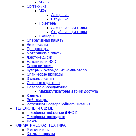
Мыши
Оргтехника
МФУ
Лазерные
Струйные
Принтеры
Лазерные принтеры
Струйные принтеры
Сканеры
Оперативная память
Видеокарты
Процессоры
Материнские платы
Жесткие диски
Накопители SSD
Блоки питания
Кулеры и охлаждение компьютера
Оптические приводы
Звуковые карты
Сетевые адаптеры
Сетевое оборудование
Маршрутизаторы и точки доступа
Корпуса
Веб-камеры
Источники Бесперебойного Питания
ТЕЛЕФОНЫ И СВЯЗЬ
Телефоны цифровые (DECT)
Телефоны проводные
Факсы
КЛИМАТИЧЕСКАЯ ТЕХНИКА
Увлажнители
Котлы и горелки