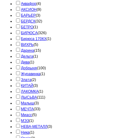
Аквафор
(4)
АКСИОН
(9)
БАРЬЕР
(3)
БЕРДСК
(32)
БЕТРО
(1)
БИРЮСА
(326)
Бирюса 170КХ
(1)
ВИХРЬ
(5)
Дарина
(15)
Дельта
(1)
Дива
(1)
Добрыня
(100)
Журавинка
(1)
Злата
(2)
КИТАЙ
(3)
ЛАКОМКА
(1)
ЛЫСЬВА
(111)
Малыш
(3)
МЕЧТА
(33)
Миасс
(5)
МЭЗ
(1)
НЕВА-МЕТАЛЛ
(3)
Ника
(1)