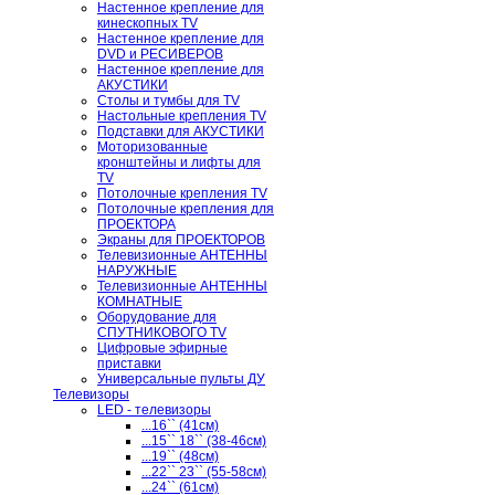
Настенное крепление для
кинескопных TV
Настенное крепление для
DVD и РЕСИВЕРОВ
Настенное крепление для
АКУСТИКИ
Столы и тумбы для TV
Настольные крепления TV
Подставки для АКУСТИКИ
Моторизованные
кронштейны и лифты для
TV
Потолочные крепления TV
Потолочные крепления для
ПРОЕКТОРА
Экраны для ПРОЕКТОРОВ
Телевизионные АНТЕННЫ
НАРУЖНЫЕ
Телевизионные АНТЕННЫ
КОМНАТНЫЕ
Оборудование для
СПУТНИКОВОГО TV
Цифровые эфирные
приставки
Универсальные пульты ДУ
Телевизоры
LED - телевизоры
...16`` (41см)
...15`` 18`` (38-46см)
...19`` (48см)
...22`` 23`` (55-58см)
...24`` (61см)