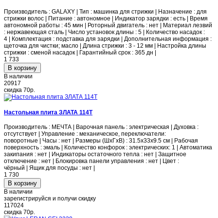
Производитель : GALAXY | Тип : машинка для стрижки | Назначение : для
стрижки волос | Питание : автономное | Индикатор зарядки : есть | Время
автономной работы : 45 мин | Роторный двигатель : нет | Материал лезвий
: нержавеющая сталь | Число установок длины : 5 | Количество насадок :
4 | Комплектация : подставка для зарядки | Дополнительная информация :
щеточка для чистки; масло | Длина стрижки : 3 - 12 мм | Настройка длины
стрижки : сменой насадок | Гарантийный срок : 365 дн |
1 733
В наличии
20917
скидка
70р.
Настольная плита ЗЛАТА 114Т
Производитель : МЕЧТА | Варочная панель : электрическая | Духовка :
отсутствует | Управление : механическое, переключатели:
поворотные | Часы : нет | Размеры (ШхГхВ) : 31.5x33x9.5 см | Рабочая
поверхность : эмаль | Количество конфорок : электрических: 1 | Автоматика
закипания : нет | Индикаторы остаточного тепла : нет | Защитное
отключение : нет | Блокировка панели управления : нет | Цвет :
чёрный | Ящик для посуды : нет |
1 730
В наличии
зарегистрируйся и получи скидку
117024
скидка
70р.