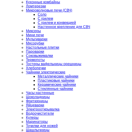
Кухонные комбайны
Ломтерезки
Микроволновые печи (СВЧ)
Соло
С грилем
С грилем и конвекцией
Настенное крепление для СВЧ
Миксеры
Мини печи
Мультиварки
Мясорубки
Настольные плитки
Пароварки
Соковыжималки
Термопоты
Тостеры вафельницы орешницы
Хлебопечки
Чайники электрические
Металлические чайники
Пластиковые чайники
Керамические чайники
Стеклянные чайники
Часы настенные
Шоколадницы
Фритюрницы
Яйцеварки
Электрооткрывалка
Водоочистители
Кулеры
Маринаторы
Точилки для ножей
Шашлычницы