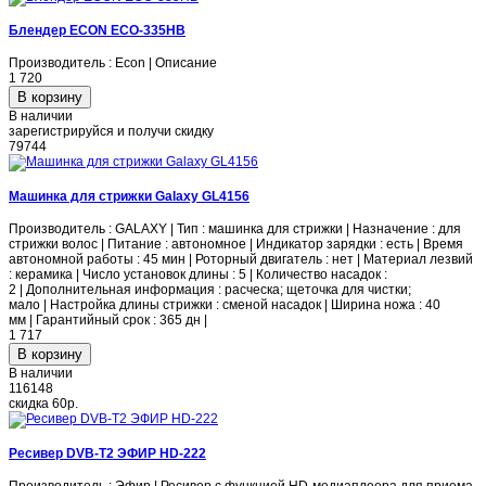
Блендер ECON ECO-335HB
Производитель : Econ | Описание
1 720
В наличии
зарегистрируйся и получи скидку
79744
Машинка для стрижки Galaxy GL4156
Производитель : GALAXY | Тип : машинка для стрижки | Назначение : для
стрижки волос | Питание : автономное | Индикатор зарядки : есть | Время
автономной работы : 45 мин | Роторный двигатель : нет | Материал лезвий
: керамика | Число установок длины : 5 | Количество насадок :
2 | Дополнительная информация : расческа; щеточка для чистки;
мало | Настройка длины стрижки : сменой насадок | Ширина ножа : 40
мм | Гарантийный срок : 365 дн |
1 717
В наличии
116148
скидка
60р.
Ресивер DVB-T2 ЭФИР HD-222