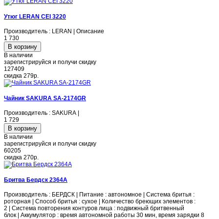
Утюг LERAN CEI 3220
Производитель : LERAN | Описание
1 730
В наличии
зарегистрируйся и получи скидку
127409
скидка
279р.
Чайник SAKURA SA-2174GR
Производитель : SAKURA |
1 729
В наличии
зарегистрируйся и получи скидку
60205
скидка
270р.
Бритва Бердск 2364A
Производитель : БЕРДСК | Питание : автономное | Система бритья :
роторная | Способ бритья : сухое | Количество бреющих элементов :
2 | Система повторения контуров лица : подвижный бритвенный
блок | Аккумулятор : время автономной работы 30 мин, время зарядки 8