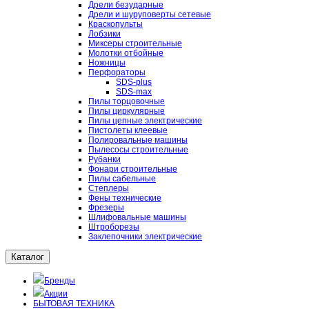
Дрели безударные
Дрели и шуруповерты сетевые
Краскопульты
Лобзики
Миксеры строительные
Молотки отбойные
Ножницы
Перфораторы
SDS-plus
SDS-max
Пилы торцовочные
Пилы циркулярные
Пилы цепные электрические
Пистолеты клеевые
Полировальные машины
Пылесосы строительные
Рубанки
Фонари строительные
Пилы сабельные
Степлеры
Фены технические
Фрезеры
Шлифовальные машины
Штроборезы
Заклепочники электрические
Каталог
Бренды
Акции
БЫТОВАЯ ТЕХНИКА