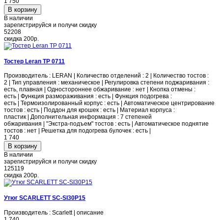
1 750
В наличии
зарегистрируйся и получи скидку
52208
скидка
200р.
Тостер Leran TP 0711
Производитель : LERAN | Количество отделений : 2 | Количество тостов :
2 | Тип управления : механическое | Регулировка степени поджаривания :
есть, плавная | Одностороннее обжаривание : нет | Кнопка отмены :
есть | Функция размораживания : есть | Функция подогрева :
есть | Термоизолированный корпус : есть | Автоматическое центрирование
тостов : есть | Поддон для крошек : есть | Материал корпуса :
пластик | Дополнительная информация : 7 степеней
обжаривания | "Экстра-подъем" тостов : есть | Автоматическое поднятие
тостов : нет | Решетка для подогрева булочек : есть |
1 740
В наличии
зарегистрируйся и получи скидку
125119
скидка
200р.
Утюг SCARLETT SC-SI30P15
Производитель : Scarlett | описание
1 740