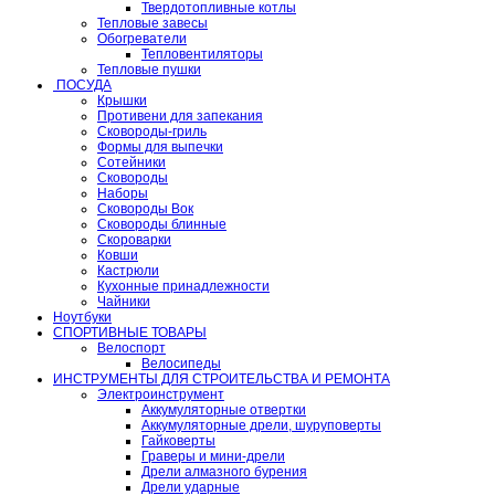
Твердотопливные котлы
Тепловые завесы
Обогреватели
Тепловентиляторы
Тепловые пушки
ПОСУДА
Крышки
Противени для запекания
Сковороды-гриль
Формы для выпечки
Сотейники
Сковороды
Наборы
Сковороды Вок
Сковороды блинные
Скороварки
Ковши
Кастрюли
Кухонные принадлежности
Чайники
Ноутбуки
СПОРТИВНЫЕ ТОВАРЫ
Велоспорт
Велосипеды
ИНСТРУМЕНТЫ ДЛЯ СТРОИТЕЛЬСТВА И РЕМОНТА
Электроинструмент
Аккумуляторные отвертки
Аккумуляторные дрели, шуруповерты
Гайковерты
Граверы и мини-дрели
Дрели алмазного бурения
Дрели ударные