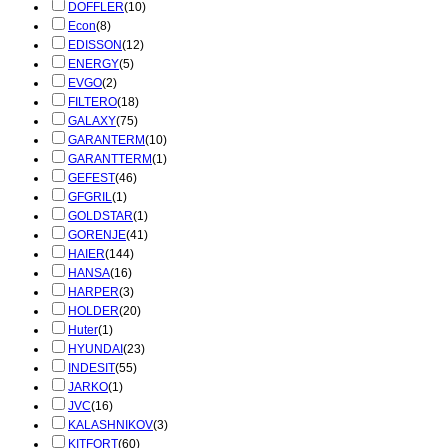
DOFFLER
(10)
Econ
(8)
EDISSON
(12)
ENERGY
(5)
EVGO
(2)
FILTERO
(18)
GALAXY
(75)
GARANTERM
(10)
GARANTTERM
(1)
GEFEST
(46)
GFGRIL
(1)
GOLDSTAR
(1)
GORENJE
(41)
HAIER
(144)
HANSA
(16)
HARPER
(3)
HOLDER
(20)
Huter
(1)
HYUNDAI
(23)
INDESIT
(55)
JARKO
(1)
JVC
(16)
KALASHNIKOV
(3)
KITFORT
(60)