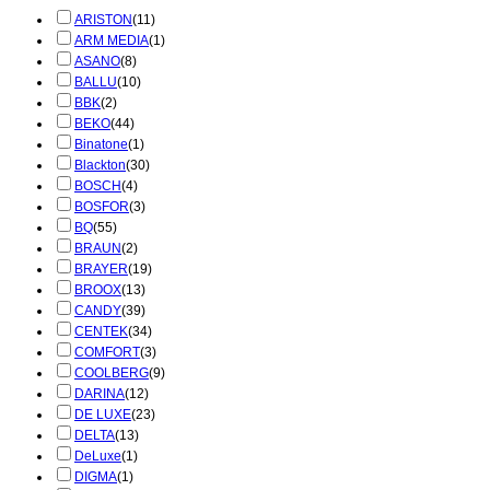
ARISTON
(11)
ARM MEDIA
(1)
ASANO
(8)
BALLU
(10)
BBK
(2)
BEKO
(44)
Binatone
(1)
Blackton
(30)
BOSCH
(4)
BOSFOR
(3)
BQ
(55)
BRAUN
(2)
BRAYER
(19)
BROOX
(13)
CANDY
(39)
CENTEK
(34)
COMFORT
(3)
COOLBERG
(9)
DARINA
(12)
DE LUXE
(23)
DELTA
(13)
DeLuxe
(1)
DIGMA
(1)