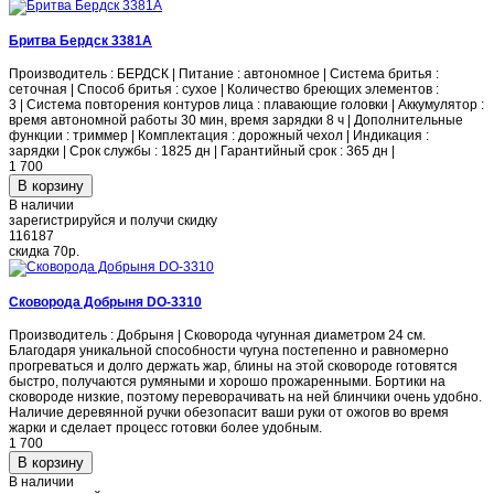
Бритва Бердск 3381A
Производитель : БЕРДСК | Питание : автономное | Система бритья :
сеточная | Способ бритья : сухое | Количество бреющих элементов :
3 | Система повторения контуров лица : плавающие головки | Аккумулятор :
время автономной работы 30 мин, время зарядки 8 ч | Дополнительные
функции : триммер | Комплектация : дорожный чехол | Индикация :
зарядки | Срок службы : 1825 дн | Гарантийный срок : 365 дн |
1 700
В наличии
зарегистрируйся и получи скидку
116187
скидка
70р.
Сковорода Добрыня DO-3310
Производитель : Добрыня | Сковорода чугунная диаметром 24 см.
Благодаря уникальной способности чугуна постепенно и равномерно
прогреваться и долго держать жар, блины на этой сковороде готовятся
быстро, получаются румяными и хорошо прожаренными. Бортики на
сковороде низкие, поэтому переворачивать на ней блинчики очень удобно.
Наличие деревянной ручки обезопасит ваши руки от ожогов во время
жарки и сделает процесс готовки более удобным.
1 700
В наличии