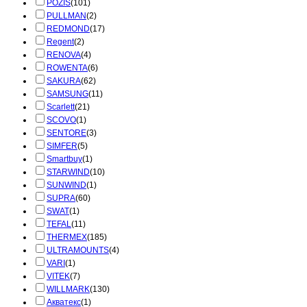
POZIS
(101)
PULLMAN
(2)
REDMOND
(17)
Regent
(2)
RENOVA
(4)
ROWENTA
(6)
SAKURA
(62)
SAMSUNG
(11)
Scarlett
(21)
SCOVO
(1)
SENTORE
(3)
SIMFER
(5)
Smartbuy
(1)
STARWIND
(10)
SUNWIND
(1)
SUPRA
(60)
SWAT
(1)
TEFAL
(11)
THERMEX
(185)
ULTRAMOUNTS
(4)
VARI
(1)
VITEK
(7)
WILLMARK
(130)
Акватекс
(1)