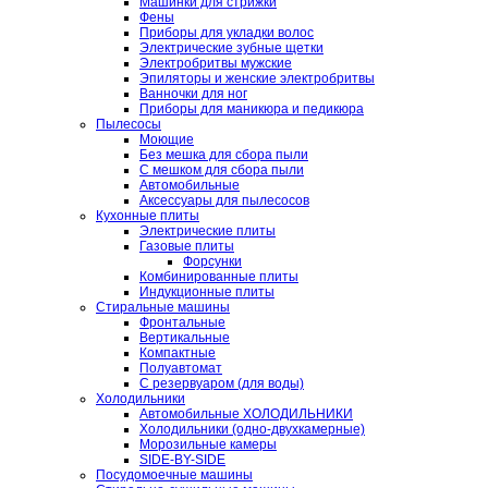
Машинки для стрижки
Фены
Приборы для укладки волос
Электрические зубные щетки
Электробритвы мужские
Эпиляторы и женские электробритвы
Ванночки для ног
Приборы для маникюра и педикюра
Пылесосы
Моющие
Без мешка для сбора пыли
С мешком для сбора пыли
Автомобильные
Аксессуары для пылесосов
Кухонные плиты
Электрические плиты
Газовые плиты
Форсунки
Комбинированные плиты
Индукционные плиты
Стиральные машины
Фронтальные
Вертикальные
Компактные
Полуавтомат
С резервуаром (для воды)
Холодильники
Автомобильные ХОЛОДИЛЬНИКИ
Холодильники (одно-двухкамерные)
Морозильные камеры
SIDE-BY-SIDE
Посудомоечные машины