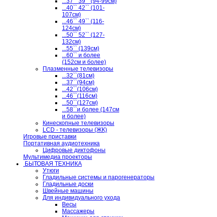
...37`` 39`` (94-99см)
...40`` 42`` (101-
107см)
...46`` 49`` (116-
124см)
...50`` 52`` (127-
132см)
...55`` (139см)
...60`` и более
(152см и более)
Плазменные телевизоры
...32``(81см)
...37``(94см)
...42``(106см)
...46``(116см)
...50``(127см)
...58``и более (147см
и более)
Кинескопные телевизоры
LCD - телевизоры (ЖК)
Игровые приставки
Портативная аудиотехника
Цифровые диктофоны
Мультимедиа проекторы
БЫТОВАЯ ТЕХНИКА
Утюги
Гладильные системы и парогенераторы
Гладильные доски
Швейные машины
Для индивидуального ухода
Весы
Массажеры