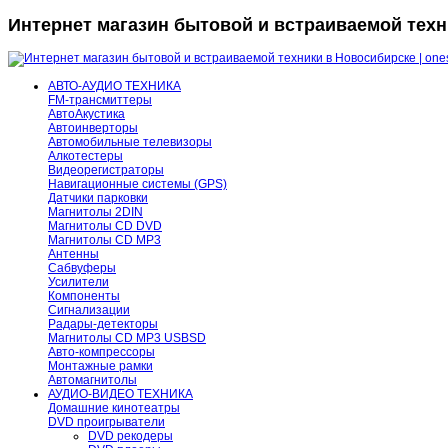
Интернет магазин бытовой и встраиваемой техни
АВТО-АУДИО ТЕХНИКА
FM-трансмиттеры
АвтоАкустика
Автоинверторы
Автомобильные телевизоры
Алкотестеры
Видеорегистраторы
Навигационные системы (GPS)
Датчики парковки
Магнитолы 2DIN
Магнитолы CD DVD
Магнитолы CD MP3
Антенны
Сабвуферы
Усилители
Компоненты
Сигнализации
Радары-детекторы
Магнитолы CD MP3 USBSD
Авто-компрессоры
Монтажные рамки
Автомагнитолы
АУДИО-ВИДЕО ТЕХНИКА
Домашние кинотеатры
DVD проигрыватели
DVD рекодеры