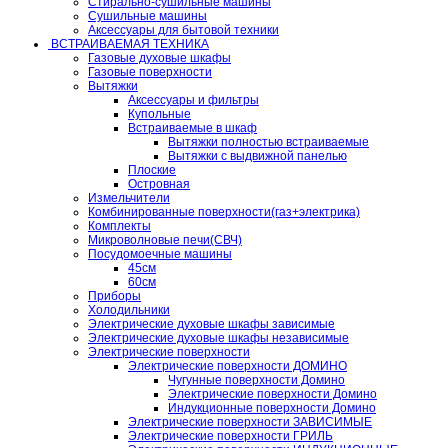
Стирально-сушильные машины
Сушильные машины
Аксессуары для бытовой техники
ВСТРАИВАЕМАЯ ТЕХНИКА
Газовые духовые шкафы
Газовые поверхности
Вытяжки
Аксессуары и фильтры
Купольные
Встраиваемые в шкаф
Вытяжки полностью встраиваемые
Вытяжки с выдвижной панелью
Плоские
Островная
Измельчители
Комбинированные поверхности(газ+электрика)
Комплекты
Микроволновые печи(СВЧ)
Посудомоечные машины
45см
60см
Приборы
Холодильники
Электрические духовые шкафы зависимые
Электрические духовые шкафы независимые
Электрические поверхности
Электрические поверхности ДОМИНО
Чугунные поверхности Домино
Электрические поверхности Домино
Индукционные поверхности Домино
Электрические поверхности ЗАВИСИМЫЕ
Электрические поверхности ГРИЛЬ