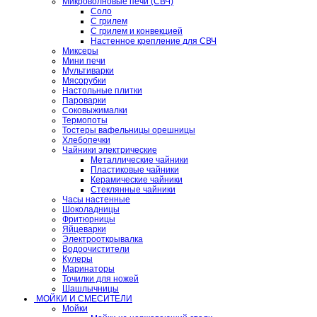
Микроволновые печи (СВЧ)
Соло
С грилем
С грилем и конвекцией
Настенное крепление для СВЧ
Миксеры
Мини печи
Мультиварки
Мясорубки
Настольные плитки
Пароварки
Соковыжималки
Термопоты
Тостеры вафельницы орешницы
Хлебопечки
Чайники электрические
Металлические чайники
Пластиковые чайники
Керамические чайники
Стеклянные чайники
Часы настенные
Шоколадницы
Фритюрницы
Яйцеварки
Электрооткрывалка
Водоочистители
Кулеры
Маринаторы
Точилки для ножей
Шашлычницы
МОЙКИ И СМЕСИТЕЛИ
Мойки