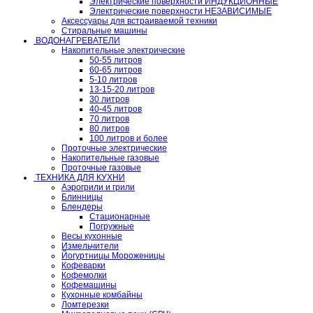
Электрические поверхности ИНДУКЦИОННЫЕ
Электрические поверхности НЕЗАВИСИМЫЕ
Аксессуары для встраиваемой техники
Стиральные машины
ВОДОНАГРЕВАТЕЛИ
Накопительные электрические
50-55 литров
60-65 литров
5-10 литров
13-15-20 литров
30 литров
40-45 литров
70 литров
80 литров
100 литров и более
Проточные электрические
Накопительные газовые
Проточные газовые
ТЕХНИКА ДЛЯ КУХНИ
Аэрогрили и грили
Блинницы
Блендеры
Стационарные
Погружные
Весы кухонные
Измельчители
Йогуртницы Мороженицы
Кофеварки
Кофемолки
Кофемашины
Кухонные комбайны
Ломтерезки