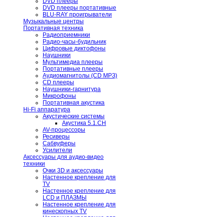
DVD плееры
DVD плееры портативные
BLU-RAY проигрыватели
Музыкальные центры
Портативная техника
Радиоприемники
Радио-часы-будильник
Цифровые диктофоны
Наушники
Мультимедиа плееры
Портативные плееры
Аудиомагнитолы (CD МРЗ)
CD плееры
Наушники-гарнитура
Микрофоны
Портативная акустика
Hi-Fi аппаратура
Акустические системы
Акустика 5.1.CH
AV-процессоры
Ресиверы
Сабвуферы
Усилители
Аксессуары для аудио-видео
техники
Очки 3D и аксессуары
Настенное крепление для
TV
Настенное крепление для
LCD и ПЛАЗМЫ
Настенное крепление для
кинескопных TV