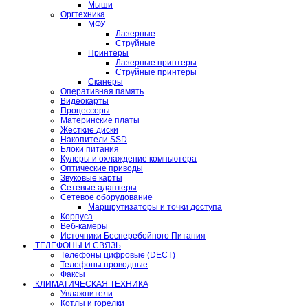
Мыши
Оргтехника
МФУ
Лазерные
Струйные
Принтеры
Лазерные принтеры
Струйные принтеры
Сканеры
Оперативная память
Видеокарты
Процессоры
Материнские платы
Жесткие диски
Накопители SSD
Блоки питания
Кулеры и охлаждение компьютера
Оптические приводы
Звуковые карты
Сетевые адаптеры
Сетевое оборудование
Маршрутизаторы и точки доступа
Корпуса
Веб-камеры
Источники Бесперебойного Питания
ТЕЛЕФОНЫ И СВЯЗЬ
Телефоны цифровые (DECT)
Телефоны проводные
Факсы
КЛИМАТИЧЕСКАЯ ТЕХНИКА
Увлажнители
Котлы и горелки