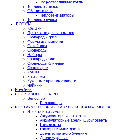
Твердотопливные котлы
Тепловые завесы
Обогреватели
Тепловентиляторы
Тепловые пушки
ПОСУДА
Крышки
Противени для запекания
Сковороды-гриль
Формы для выпечки
Сотейники
Сковороды
Наборы
Сковороды Вок
Сковороды блинные
Скороварки
Ковши
Кастрюли
Кухонные принадлежности
Чайники
Ноутбуки
СПОРТИВНЫЕ ТОВАРЫ
Велоспорт
Велосипеды
ИНСТРУМЕНТЫ ДЛЯ СТРОИТЕЛЬСТВА И РЕМОНТА
Электроинструмент
Аккумуляторные отвертки
Аккумуляторные дрели, шуруповерты
Гайковерты
Граверы и мини-дрели
Дрели алмазного бурения
Дрели ударные