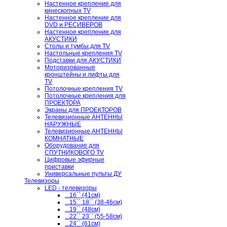
Настенное крепление для
кинескопных TV
Настенное крепление для
DVD и РЕСИВЕРОВ
Настенное крепление для
АКУСТИКИ
Столы и тумбы для TV
Настольные крепления TV
Подставки для АКУСТИКИ
Моторизованные
кронштейны и лифты для
TV
Потолочные крепления TV
Потолочные крепления для
ПРОЕКТОРА
Экраны для ПРОЕКТОРОВ
Телевизионные АНТЕННЫ
НАРУЖНЫЕ
Телевизионные АНТЕННЫ
КОМНАТНЫЕ
Оборудование для
СПУТНИКОВОГО TV
Цифровые эфирные
приставки
Универсальные пульты ДУ
Телевизоры
LED - телевизоры
...16`` (41см)
...15`` 18`` (38-46см)
...19`` (48см)
...22`` 23`` (55-58см)
...24`` (61см)