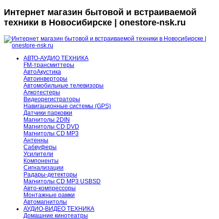
Интернет магазин бытовой и встраиваемой
техники в Новосибирске | onestore-nsk.ru
АВТО-АУДИО ТЕХНИКА
FM-трансмиттеры
АвтоАкустика
Автоинверторы
Автомобильные телевизоры
Алкотестеры
Видеорегистраторы
Навигационные системы (GPS)
Датчики парковки
Магнитолы 2DIN
Магнитолы CD DVD
Магнитолы CD MP3
Антенны
Сабвуферы
Усилители
Компоненты
Сигнализации
Радары-детекторы
Магнитолы CD MP3 USBSD
Авто-компрессоры
Монтажные рамки
Автомагнитолы
АУДИО-ВИДЕО ТЕХНИКА
Домашние кинотеатры