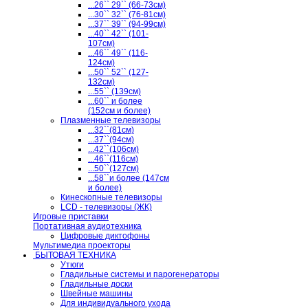
...26`` 29`` (66-73см)
...30`` 32`` (76-81см)
...37`` 39`` (94-99см)
...40`` 42`` (101-
107см)
...46`` 49`` (116-
124см)
...50`` 52`` (127-
132см)
...55`` (139см)
...60`` и более
(152см и более)
Плазменные телевизоры
...32``(81см)
...37``(94см)
...42``(106см)
...46``(116см)
...50``(127см)
...58``и более (147см
и более)
Кинескопные телевизоры
LCD - телевизоры (ЖК)
Игровые приставки
Портативная аудиотехника
Цифровые диктофоны
Мультимедиа проекторы
БЫТОВАЯ ТЕХНИКА
Утюги
Гладильные системы и парогенераторы
Гладильные доски
Швейные машины
Для индивидуального ухода