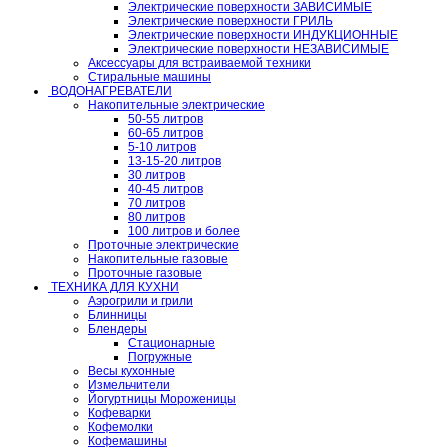
Электрические поверхности ЗАВИСИМЫЕ
Электрические поверхности ГРИЛЬ
Электрические поверхности ИНДУКЦИОННЫЕ
Электрические поверхности НЕЗАВИСИМЫЕ
Аксессуары для встраиваемой техники
Стиральные машины
ВОДОНАГРЕВАТЕЛИ
Накопительные электрические
50-55 литров
60-65 литров
5-10 литров
13-15-20 литров
30 литров
40-45 литров
70 литров
80 литров
100 литров и более
Проточные электрические
Накопительные газовые
Проточные газовые
ТЕХНИКА ДЛЯ КУХНИ
Аэрогрили и грили
Блинницы
Блендеры
Стационарные
Погружные
Весы кухонные
Измельчители
Йогуртницы Мороженицы
Кофеварки
Кофемолки
Кофемашины