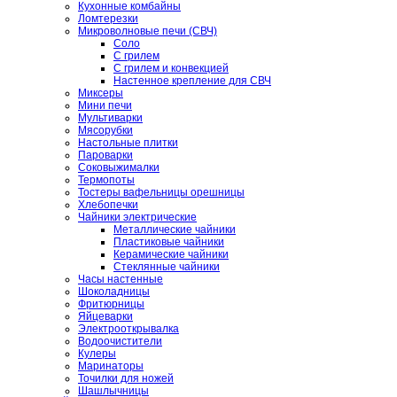
Кухонные комбайны
Ломтерезки
Микроволновые печи (СВЧ)
Соло
С грилем
С грилем и конвекцией
Настенное крепление для СВЧ
Миксеры
Мини печи
Мультиварки
Мясорубки
Настольные плитки
Пароварки
Соковыжималки
Термопоты
Тостеры вафельницы орешницы
Хлебопечки
Чайники электрические
Металлические чайники
Пластиковые чайники
Керамические чайники
Стеклянные чайники
Часы настенные
Шоколадницы
Фритюрницы
Яйцеварки
Электрооткрывалка
Водоочистители
Кулеры
Маринаторы
Точилки для ножей
Шашлычницы