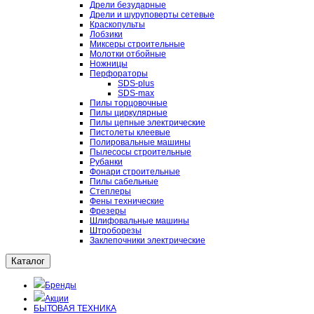
Дрели безударные
Дрели и шуруповерты сетевые
Краскопульты
Лобзики
Миксеры строительные
Молотки отбойные
Ножницы
Перфораторы
SDS-plus
SDS-max
Пилы торцовочные
Пилы циркулярные
Пилы цепные электрические
Пистолеты клеевые
Полировальные машины
Пылесосы строительные
Рубанки
Фонари строительные
Пилы сабельные
Степлеры
Фены технические
Фрезеры
Шлифовальные машины
Штроборезы
Заклепочники электрические
Каталог
Бренды
Акции
БЫТОВАЯ ТЕХНИКА