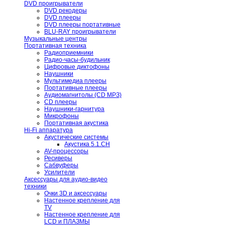
DVD проигрыватели
DVD рекодеры
DVD плееры
DVD плееры портативные
BLU-RAY проигрыватели
Музыкальные центры
Портативная техника
Радиоприемники
Радио-часы-будильник
Цифровые диктофоны
Наушники
Мультимедиа плееры
Портативные плееры
Аудиомагнитолы (CD МРЗ)
CD плееры
Наушники-гарнитура
Микрофоны
Портативная акустика
Hi-Fi аппаратура
Акустические системы
Акустика 5.1.CH
AV-процессоры
Ресиверы
Сабвуферы
Усилители
Аксессуары для аудио-видео
техники
Очки 3D и аксессуары
Настенное крепление для
TV
Настенное крепление для
LCD и ПЛАЗМЫ