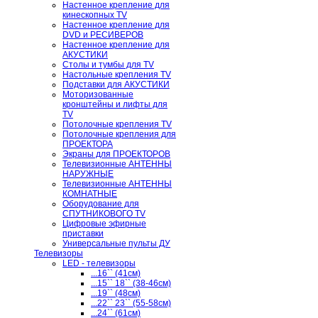
Настенное крепление для
кинескопных TV
Настенное крепление для
DVD и РЕСИВЕРОВ
Настенное крепление для
АКУСТИКИ
Столы и тумбы для TV
Настольные крепления TV
Подставки для АКУСТИКИ
Моторизованные
кронштейны и лифты для
TV
Потолочные крепления TV
Потолочные крепления для
ПРОЕКТОРА
Экраны для ПРОЕКТОРОВ
Телевизионные АНТЕННЫ
НАРУЖНЫЕ
Телевизионные АНТЕННЫ
КОМНАТНЫЕ
Оборудование для
СПУТНИКОВОГО TV
Цифровые эфирные
приставки
Универсальные пульты ДУ
Телевизоры
LED - телевизоры
...16`` (41см)
...15`` 18`` (38-46см)
...19`` (48см)
...22`` 23`` (55-58см)
...24`` (61см)