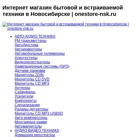
Интернет магазин бытовой и встраиваемой
техники в Новосибирске | onestore-nsk.ru
АВТО-АУДИО ТЕХНИКА
FM-трансмиттеры
АвтоАкустика
Автоинверторы
Автомобильные телевизоры
Алкотестеры
Видеорегистраторы
Навигационные системы (GPS)
Датчики парковки
Магнитолы 2DIN
Магнитолы CD DVD
Магнитолы CD MP3
Антенны
Сабвуферы
Усилители
Компоненты
Сигнализации
Радары-детекторы
Магнитолы CD MP3 USBSD
Авто-компрессоры
Монтажные рамки
Автомагнитолы
АУДИО-ВИДЕО ТЕХНИКА
Домашние кинотеатры