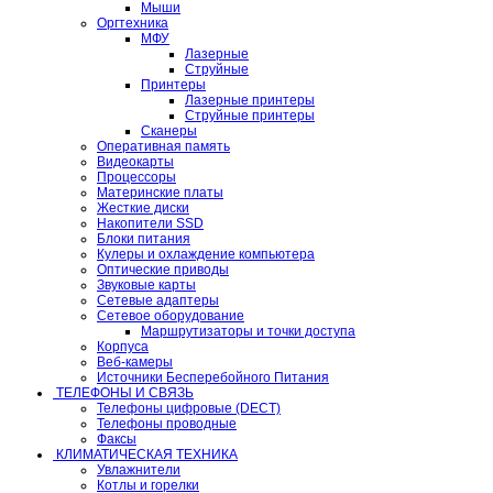
Мыши
Оргтехника
МФУ
Лазерные
Струйные
Принтеры
Лазерные принтеры
Струйные принтеры
Сканеры
Оперативная память
Видеокарты
Процессоры
Материнские платы
Жесткие диски
Накопители SSD
Блоки питания
Кулеры и охлаждение компьютера
Оптические приводы
Звуковые карты
Сетевые адаптеры
Сетевое оборудование
Маршрутизаторы и точки доступа
Корпуса
Веб-камеры
Источники Бесперебойного Питания
ТЕЛЕФОНЫ И СВЯЗЬ
Телефоны цифровые (DECT)
Телефоны проводные
Факсы
КЛИМАТИЧЕСКАЯ ТЕХНИКА
Увлажнители
Котлы и горелки