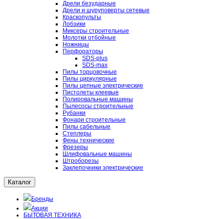
Дрели безударные
Дрели и шуруповерты сетевые
Краскопульты
Лобзики
Миксеры строительные
Молотки отбойные
Ножницы
Перфораторы
SDS-plus
SDS-max
Пилы торцовочные
Пилы циркулярные
Пилы цепные электрические
Пистолеты клеевые
Полировальные машины
Пылесосы строительные
Рубанки
Фонари строительные
Пилы сабельные
Степлеры
Фены технические
Фрезеры
Шлифовальные машины
Штроборезы
Заклепочники электрические
Каталог
Бренды
Акции
БЫТОВАЯ ТЕХНИКА