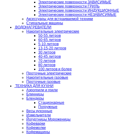
Электрические поверхности ЗАВИСИМЫЕ
Электрические поверхности ГРИЛЬ
Электрические поверхности ИНДУКЦИОННЫЕ
Электрические поверхности НЕЗАВИСИМЫЕ
Аксессуары для встраиваемой техники
Стиральные машины
ВОДОНАГРЕВАТЕЛИ
Накопительные электрические
50-55 литров
60-65 литров
5-10 литров
13-15-20 литров
30 литров
40-45 литров
70 литров
80 литров
100 литров и более
Проточные электрические
Накопительные газовые
Проточные газовые
ТЕХНИКА ДЛЯ КУХНИ
Аэрогрили и грили
Блинницы
Блендеры
Стационарные
Погружные
Весы кухонные
Измельчители
Йогуртницы Мороженицы
Кофеварки
Кофемолки
Кофемашины