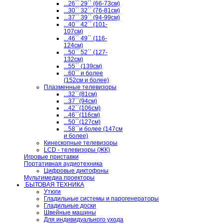
...26`` 29`` (66-73см)
...30`` 32`` (76-81см)
...37`` 39`` (94-99см)
...40`` 42`` (101-
107см)
...46`` 49`` (116-
124см)
...50`` 52`` (127-
132см)
...55`` (139см)
...60`` и более
(152см и более)
Плазменные телевизоры
...32``(81см)
...37``(94см)
...42``(106см)
...46``(116см)
...50``(127см)
...58``и более (147см
и более)
Кинескопные телевизоры
LCD - телевизоры (ЖК)
Игровые приставки
Портативная аудиотехника
Цифровые диктофоны
Мультимедиа проекторы
БЫТОВАЯ ТЕХНИКА
Утюги
Гладильные системы и парогенераторы
Гладильные доски
Швейные машины
Для индивидуального ухода