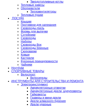
Твердотопливные котлы
Тепловые завесы
Обогреватели
Тепловентиляторы
Тепловые пушки
ПОСУДА
Крышки
Противени для запекания
Сковороды-гриль
Формы для выпечки
Сотейники
Сковороды
Наборы
Сковороды Вок
Сковороды блинные
Скороварки
Ковши
Кастрюли
Кухонные принадлежности
Чайники
Ноутбуки
СПОРТИВНЫЕ ТОВАРЫ
Велоспорт
Велосипеды
ИНСТРУМЕНТЫ ДЛЯ СТРОИТЕЛЬСТВА И РЕМОНТА
Электроинструмент
Аккумуляторные отвертки
Аккумуляторные дрели, шуруповерты
Гайковерты
Граверы и мини-дрели
Дрели алмазного бурения
Дрели ударные