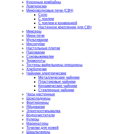
Кухонные комбайны
Ломтерезки
Микроволновые печи (СВЧ)
Соло
С грилем
С грилем и конвекцией
Настенное крепление для СВЧ
Миксеры
Мини печи
Мультиварки
Мясорубки
Настольные плитки
Пароварки
Соковыжималки
Термопоты
Тостеры вафельницы орешницы
Хлебопечки
Чайники электрические
Металлические чайники
Пластиковые чайники
Керамические чайники
Стеклянные чайники
Часы настенные
Шоколадницы
Фритюрницы
Яйцеварки
Электрооткрывалка
Водоочистители
Кулеры
Маринаторы
Точилки для ножей
Шашлычницы