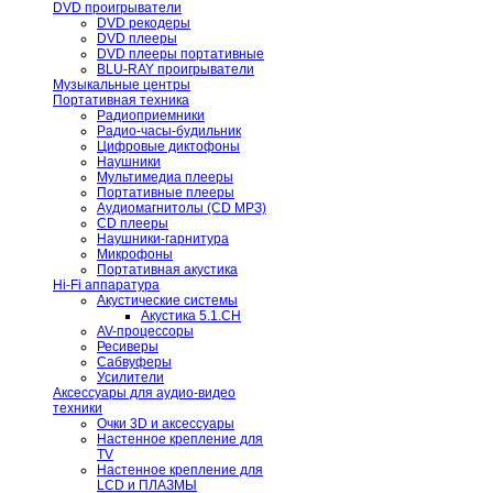
DVD проигрыватели
DVD рекодеры
DVD плееры
DVD плееры портативные
BLU-RAY проигрыватели
Музыкальные центры
Портативная техника
Радиоприемники
Радио-часы-будильник
Цифровые диктофоны
Наушники
Мультимедиа плееры
Портативные плееры
Аудиомагнитолы (CD МРЗ)
CD плееры
Наушники-гарнитура
Микрофоны
Портативная акустика
Hi-Fi аппаратура
Акустические системы
Акустика 5.1.CH
AV-процессоры
Ресиверы
Сабвуферы
Усилители
Аксессуары для аудио-видео
техники
Очки 3D и аксессуары
Настенное крепление для
TV
Настенное крепление для
LCD и ПЛАЗМЫ