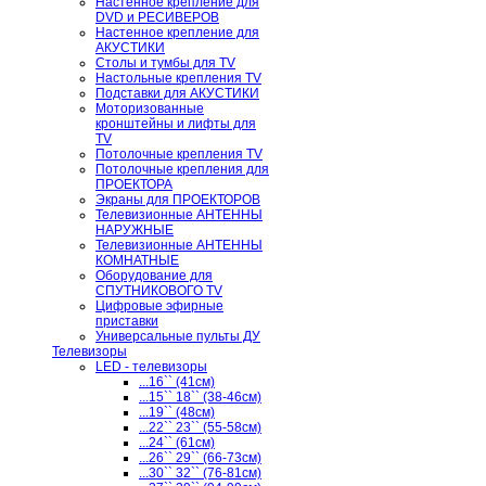
Настенное крепление для
DVD и РЕСИВЕРОВ
Настенное крепление для
АКУСТИКИ
Столы и тумбы для TV
Настольные крепления TV
Подставки для АКУСТИКИ
Моторизованные
кронштейны и лифты для
TV
Потолочные крепления TV
Потолочные крепления для
ПРОЕКТОРА
Экраны для ПРОЕКТОРОВ
Телевизионные АНТЕННЫ
НАРУЖНЫЕ
Телевизионные АНТЕННЫ
КОМНАТНЫЕ
Оборудование для
СПУТНИКОВОГО TV
Цифровые эфирные
приставки
Универсальные пульты ДУ
Телевизоры
LED - телевизоры
...16`` (41см)
...15`` 18`` (38-46см)
...19`` (48см)
...22`` 23`` (55-58см)
...24`` (61см)
...26`` 29`` (66-73см)
...30`` 32`` (76-81см)