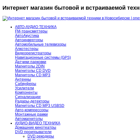
Интернет магазин бытовой и встраиваемой техни
АВТО-АУДИО ТЕХНИКА
FM-трансмиттеры
АвтоАкустика
Автоинверторы
Автомобильные телевизоры
Алкотестеры
Видеорегистраторы
Навигационные системы (GPS)
Датчики парковки
Магнитолы 2DIN
Магнитолы CD DVD
Магнитолы CD MP3
Антенны
Сабвуферы
Усилители
Компоненты
Сигнализации
Радары-детекторы
Магнитолы CD MP3 USBSD
Авто-компрессоры
Монтажные рамки
Автомагнитолы
АУДИО-ВИДЕО ТЕХНИКА
Домашние кинотеатры
DVD проигрыватели
DVD рекодеры