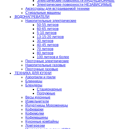
Электрические поверхности ИНДУКЦИОННЫЕ
Электрические поверхности НЕЗАВИСИМЫЕ
Аксессуары для встраиваемой техники
Стиральные машины
ВОДОНАГРЕВАТЕЛИ
Накопительные электрические
50-55 литров
60-65 литров
5-10 литров
13-15-20 литров
30 литров
40-45 литров
70 литров
80 литров
100 литров и более
Проточные электрические
Накопительные газовые
Проточные газовые
ТЕХНИКА ДЛЯ КУХНИ
Аэрогрили и грили
Блинницы
Блендеры
Стационарные
Погружные
Весы кухонные
Измельчители
Йогуртницы Мороженицы
Кофеварки
Кофемолки
Кофемашины
Кухонные комбайны
Ломтерезки