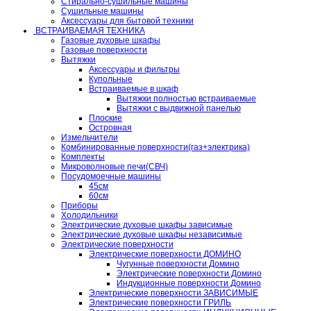
Стирально-сушильные машины
Сушильные машины
Аксессуары для бытовой техники
ВСТРАИВАЕМАЯ ТЕХНИКА
Газовые духовые шкафы
Газовые поверхности
Вытяжки
Аксессуары и фильтры
Купольные
Встраиваемые в шкаф
Вытяжки полностью встраиваемые
Вытяжки с выдвижной панелью
Плоские
Островная
Измельчители
Комбинированные поверхности(газ+электрика)
Комплекты
Микроволновые печи(СВЧ)
Посудомоечные машины
45см
60см
Приборы
Холодильники
Электрические духовые шкафы зависимые
Электрические духовые шкафы независимые
Электрические поверхности
Электрические поверхности ДОМИНО
Чугунные поверхности Домино
Электрические поверхности Домино
Индукционные поверхности Домино
Электрические поверхности ЗАВИСИМЫЕ
Электрические поверхности ГРИЛЬ