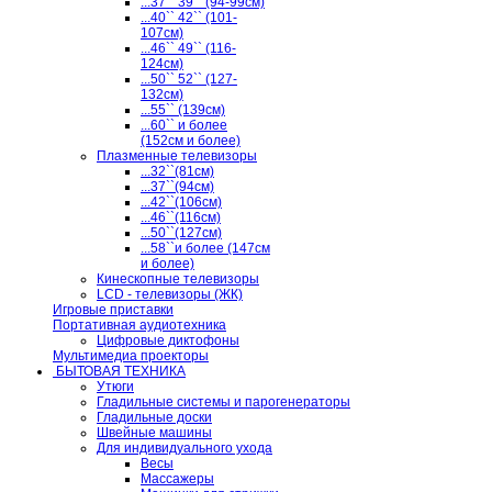
...37`` 39`` (94-99см)
...40`` 42`` (101-
107см)
...46`` 49`` (116-
124см)
...50`` 52`` (127-
132см)
...55`` (139см)
...60`` и более
(152см и более)
Плазменные телевизоры
...32``(81см)
...37``(94см)
...42``(106см)
...46``(116см)
...50``(127см)
...58``и более (147см
и более)
Кинескопные телевизоры
LCD - телевизоры (ЖК)
Игровые приставки
Портативная аудиотехника
Цифровые диктофоны
Мультимедиа проекторы
БЫТОВАЯ ТЕХНИКА
Утюги
Гладильные системы и парогенераторы
Гладильные доски
Швейные машины
Для индивидуального ухода
Весы
Массажеры