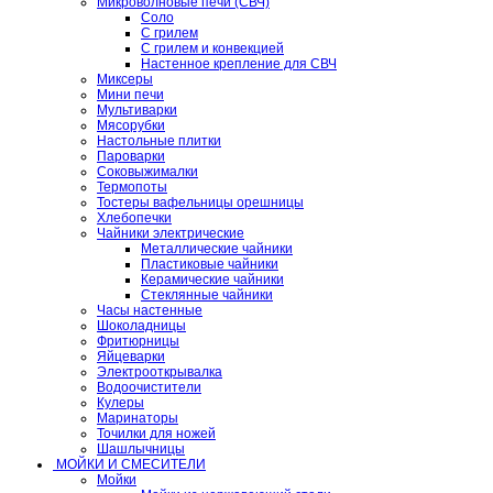
Микроволновые печи (СВЧ)
Соло
С грилем
С грилем и конвекцией
Настенное крепление для СВЧ
Миксеры
Мини печи
Мультиварки
Мясорубки
Настольные плитки
Пароварки
Соковыжималки
Термопоты
Тостеры вафельницы орешницы
Хлебопечки
Чайники электрические
Металлические чайники
Пластиковые чайники
Керамические чайники
Стеклянные чайники
Часы настенные
Шоколадницы
Фритюрницы
Яйцеварки
Электрооткрывалка
Водоочистители
Кулеры
Маринаторы
Точилки для ножей
Шашлычницы
МОЙКИ И СМЕСИТЕЛИ
Мойки