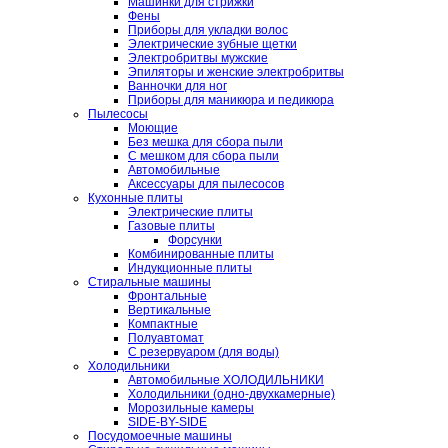
Машинки для стрижки
Фены
Приборы для укладки волос
Электрические зубные щетки
Электробритвы мужские
Эпиляторы и женские электробритвы
Ванночки для ног
Приборы для маникюра и педикюра
Пылесосы
Моющие
Без мешка для сбора пыли
С мешком для сбора пыли
Автомобильные
Аксессуары для пылесосов
Кухонные плиты
Электрические плиты
Газовые плиты
Форсунки
Комбинированные плиты
Индукционные плиты
Стиральные машины
Фронтальные
Вертикальные
Компактные
Полуавтомат
С резервуаром (для воды)
Холодильники
Автомобильные ХОЛОДИЛЬНИКИ
Холодильники (одно-двухкамерные)
Морозильные камеры
SIDE-BY-SIDE
Посудомоечные машины