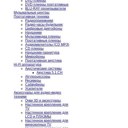
DVD плееры
DVD плееры портативные
BLU-RAY проигрыватели
Музыкальные центры
Портативная техника
Радиоприемники
Радио-часы-будильник
Цифровые диктофоны
Наушники
Мультимедиа плееры
Портативные плееры
Аудиомагнитолы (CD МРЗ)
CD плееры
Наушники-гарнитура
Микрофоны
Портативная акустика
Hi-Fi аппаратура
Акустические системы
Акустика 5.1.CH
AV-процессоры
Ресиверы
Сабвуферы
Усилители
Аксессуары для аудио-видео
техники
Очки 3D и аксессуары
Настенное крепление для
TV
Настенное крепление для
LCD и ПЛАЗМЫ
Настенное крепление для
кинескопных TV