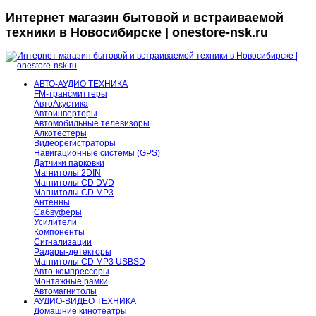
Интернет магазин бытовой и встраиваемой
техники в Новосибирске | onestore-nsk.ru
АВТО-АУДИО ТЕХНИКА
FM-трансмиттеры
АвтоАкустика
Автоинверторы
Автомобильные телевизоры
Алкотестеры
Видеорегистраторы
Навигационные системы (GPS)
Датчики парковки
Магнитолы 2DIN
Магнитолы CD DVD
Магнитолы CD MP3
Антенны
Сабвуферы
Усилители
Компоненты
Сигнализации
Радары-детекторы
Магнитолы CD MP3 USBSD
Авто-компрессоры
Монтажные рамки
Автомагнитолы
АУДИО-ВИДЕО ТЕХНИКА
Домашние кинотеатры