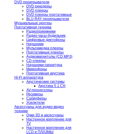
DVD проигрыватели
DVD рекодеры
DVD плееры
DVD плееры портативные
BLU-RAY проигрыватели
Музыкальные центры
Портативная техника
Радиоприемники
Радио-часы-будильник
Цифровые диктофоны
Наушники
Мультимедиа плееры
Портативные плееры
Аудиомагнитолы (CD МРЗ)
CD плееры
Наушники-гарнитура
Микрофоны
Портативная акустика
Hi-Fi аппаратура
Акустические системы
Акустика 5.1.CH
AV-процессоры
Ресиверы
Сабвуферы
Усилители
Аксессуары для аудио-видео
техники
Очки 3D и аксессуары
Настенное крепление для
TV
Настенное крепление для
LCD и ПЛАЗМЫ