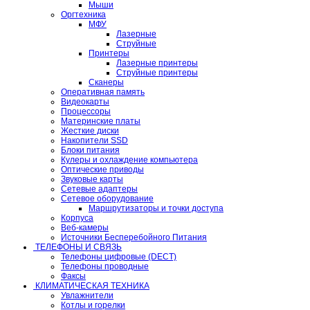
Мыши
Оргтехника
МФУ
Лазерные
Струйные
Принтеры
Лазерные принтеры
Струйные принтеры
Сканеры
Оперативная память
Видеокарты
Процессоры
Материнские платы
Жесткие диски
Накопители SSD
Блоки питания
Кулеры и охлаждение компьютера
Оптические приводы
Звуковые карты
Сетевые адаптеры
Сетевое оборудование
Маршрутизаторы и точки доступа
Корпуса
Веб-камеры
Источники Бесперебойного Питания
ТЕЛЕФОНЫ И СВЯЗЬ
Телефоны цифровые (DECT)
Телефоны проводные
Факсы
КЛИМАТИЧЕСКАЯ ТЕХНИКА
Увлажнители
Котлы и горелки