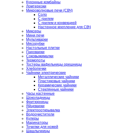
Кухонные комбайны
Ломтерезки
Микроволновые печи (СВЧ)
Соло
С грилем
С грилем и конвекцией
Настенное крепление для СВЧ
Миксеры
Мини печи
Мультиварки
Мясорубки
Настольные плитки
Пароварки
Соковыжималки
Термопоты
Тостеры вафельницы орешницы
Хлебопечки
Чайники электрические
Металлические чайники
Пластиковые чайники
Керамические чайники
Стеклянные чайники
Часы настенные
Шоколадницы
Фритюрницы
Яйцеварки
Электрооткрывалка
Водоочистители
Кулеры
Маринаторы
Точилки для ножей
Шашлычницы