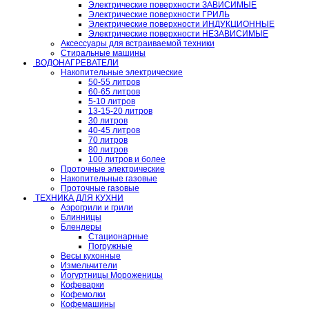
Электрические поверхности ЗАВИСИМЫЕ
Электрические поверхности ГРИЛЬ
Электрические поверхности ИНДУКЦИОННЫЕ
Электрические поверхности НЕЗАВИСИМЫЕ
Аксессуары для встраиваемой техники
Стиральные машины
ВОДОНАГРЕВАТЕЛИ
Накопительные электрические
50-55 литров
60-65 литров
5-10 литров
13-15-20 литров
30 литров
40-45 литров
70 литров
80 литров
100 литров и более
Проточные электрические
Накопительные газовые
Проточные газовые
ТЕХНИКА ДЛЯ КУХНИ
Аэрогрили и грили
Блинницы
Блендеры
Стационарные
Погружные
Весы кухонные
Измельчители
Йогуртницы Мороженицы
Кофеварки
Кофемолки
Кофемашины