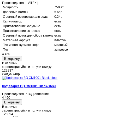
Производитель : VITEK |
Мощность
750 вт
Давление помпы
5 бар
Съемный резервуар для воды
0,24 л
Капучинатор
есть
Приготовление капучино
есть
Приготовление эспрессо
есть
Съемный лоток для сбора капель
есть
Материал корпуса
пластик
Тип используемого кофе
молотый
Тип
эспрессо
4 450
В наличии
зарегистрируйся и получи скидку
122937
скидка
740р.
Кофеварка BQ CM1001 Black-steel
Производитель : BQ | описание
4 490
В наличии
зарегистрируйся и получи скидку
126094