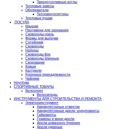
Твердотопливные котлы
Тепловые завесы
Обогреватели
Тепловентиляторы
Тепловые пушки
ПОСУДА
Крышки
Противени для запекания
Сковороды-гриль
Формы для выпечки
Сотейники
Сковороды
Наборы
Сковороды Вок
Сковороды блинные
Скороварки
Ковши
Кастрюли
Кухонные принадлежности
Чайники
Ноутбуки
СПОРТИВНЫЕ ТОВАРЫ
Велоспорт
Велосипеды
ИНСТРУМЕНТЫ ДЛЯ СТРОИТЕЛЬСТВА И РЕМОНТА
Электроинструмент
Аккумуляторные отвертки
Аккумуляторные дрели, шуруповерты
Гайковерты
Граверы и мини-дрели
Дрели алмазного бурения
Дрели ударные