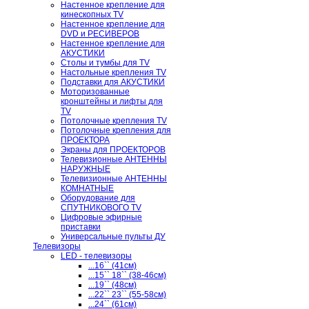
Настенное крепление для
кинескопных TV
Настенное крепление для
DVD и РЕСИВЕРОВ
Настенное крепление для
АКУСТИКИ
Столы и тумбы для TV
Настольные крепления TV
Подставки для АКУСТИКИ
Моторизованные
кронштейны и лифты для
TV
Потолочные крепления TV
Потолочные крепления для
ПРОЕКТОРА
Экраны для ПРОЕКТОРОВ
Телевизионные АНТЕННЫ
НАРУЖНЫЕ
Телевизионные АНТЕННЫ
КОМНАТНЫЕ
Оборудование для
СПУТНИКОВОГО TV
Цифровые эфирные
приставки
Универсальные пульты ДУ
Телевизоры
LED - телевизоры
...16`` (41см)
...15`` 18`` (38-46см)
...19`` (48см)
...22`` 23`` (55-58см)
...24`` (61см)