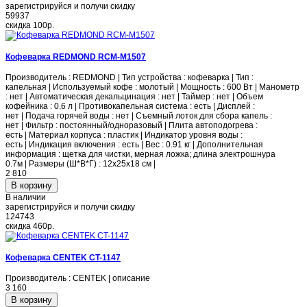
зарегистрируйся и получи скидку
59937
скидка
100р.
Кофеварка REDMOND RCM-M1507
Производитель : REDMOND | Тип устройства : кофеварка | Тип :
капельная | Используемый кофе : молотый | Мощность : 600 Вт | Манометр
: нет | Автоматическая декальцинация : нет | Таймер : нет | Объем
кофейника : 0.6 л | Противокапельная система : есть | Дисплей :
нет | Подача горячей воды : нет | Съемный лоток для сбора капель :
нет | Фильтр : постоянный/одноразовый | Плита автоподогрева :
есть | Материал корпуса : пластик | Индикатор уровня воды :
есть | Индикация включения : есть | Вес : 0.91 кг | Дополнительная
информация : щетка для чистки, мерная ложка; длина электрошнура
0.7м | Размеры (Ш*В*Г) : 12x25x18 см |
2 810
В наличии
зарегистрируйся и получи скидку
124743
скидка
460р.
Кофеварка CENTEK CT-1147
Производитель : CENTEK | описание
3 160