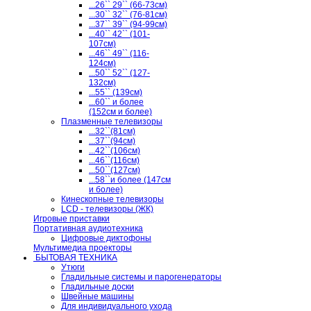
...26`` 29`` (66-73см)
...30`` 32`` (76-81см)
...37`` 39`` (94-99см)
...40`` 42`` (101-
107см)
...46`` 49`` (116-
124см)
...50`` 52`` (127-
132см)
...55`` (139см)
...60`` и более
(152см и более)
Плазменные телевизоры
...32``(81см)
...37``(94см)
...42``(106см)
...46``(116см)
...50``(127см)
...58``и более (147см
и более)
Кинескопные телевизоры
LCD - телевизоры (ЖК)
Игровые приставки
Портативная аудиотехника
Цифровые диктофоны
Мультимедиа проекторы
БЫТОВАЯ ТЕХНИКА
Утюги
Гладильные системы и парогенераторы
Гладильные доски
Швейные машины
Для индивидуального ухода